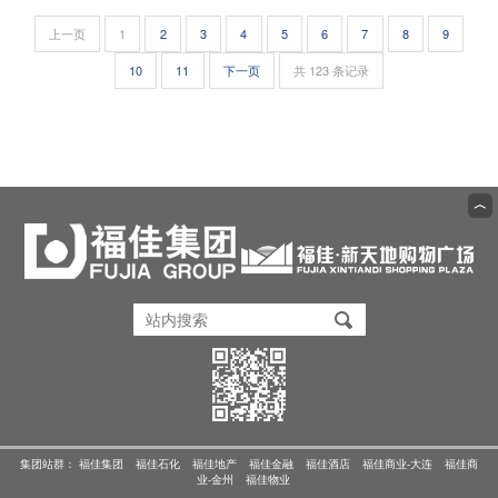
上一页
1
2
3
4
5
6
7
8
9
10
11
下一页
共 123 条记录
︿
集团站群：
福佳集团
福佳石化
福佳地产
福佳金融
福佳酒店
福佳商业-大连
福佳商
业-金州
福佳物业