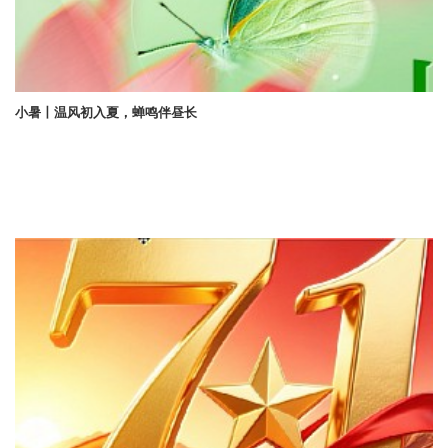
小暑丨温风初入夏，蝉鸣伴昼长