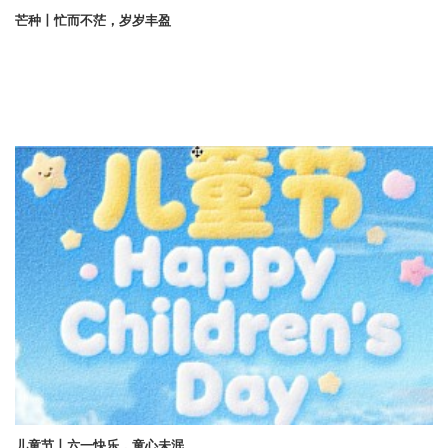
芒种丨忙而不茫，岁岁丰盈
儿童节丨六一快乐，童心未泯