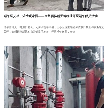
端午送艾草，温情暖家园——金州福佳新天地物业开展端午赠艾活动
端午临仲夏，时清日复长。为传承端午民俗，让小区业主感受传统节日氛围与物业暖心
关怀，金州福佳新天地物管部提前筹备，开展端午送艾，安康