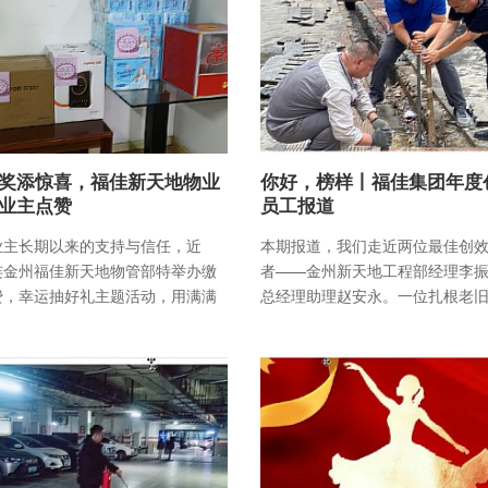
奖添惊喜，福佳新天地物业
你好，榜样丨福佳集团年度
业主点赞
员工报道
业主长期以来的支持与信任，近
本期报道，我们走近两位最佳创
连金州福佳新天地物管部特举办缴
者——金州新天地工程部经理李
费，幸运抽好礼主题活动，用满满
总经理助理赵安永。一位扎根老
与实用好礼，为业
以科学运维化解积弊；一