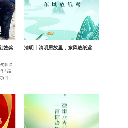
创效奖
清明丨清明思故里，东风放纸鸢
效奖获得
振华与副
旧项目，