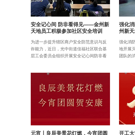
安全记心间 防非看得见——金州新
强化消
天地员工积极参加社区安全培训
州新天
为进一步提升辖区商户安全防范意识与反
强化消
诈能力，近日，光中街道佳福社区联合基
地开展
层工会委员会组织开展安全记心间防非看
团队的
得见主题培训活动，金州
实项目
元宵丨良辰美景花灯燃，今宵团圆
开工大