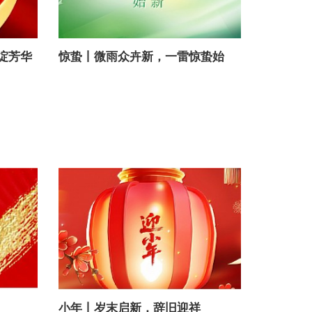
绽芳华
惊蛰丨微雨众卉新，一雷惊蛰始
小年丨岁末启新，辞旧迎祥